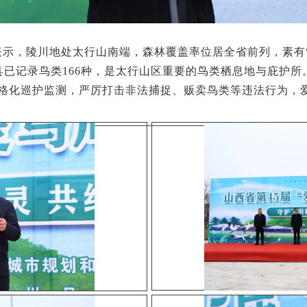
表示，陵川地处太行山南端，森林覆盖率位居全省前列，素有
已记录鸟类166种，是太行山区重要的鸟类栖息地与庇护所
网格化巡护监测，严厉打击非法捕捉、贩卖鸟类等违法行为，