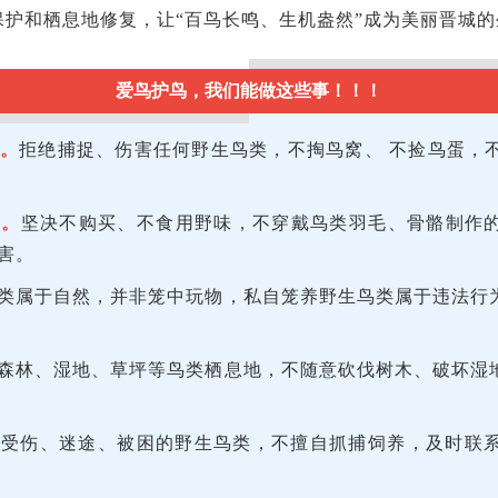
保护和栖息地修复，让“百鸟长鸣、生机盎然”成为美丽晋城
爱鸟护鸟，我们能做这些事！！！
。
拒绝捕捉、伤害任何野生鸟类，不掏鸟窝、 不捡鸟蛋，
品。
坚决不购买、不食用野味，不穿戴鸟类羽毛、骨骼制作的
害。
类属于自然，并非笼中玩物，私自笼养野生鸟类属于违法行
森林、湿地、草坪等鸟类栖息地，不随意砍伐树木、破坏湿
到受伤、迷途、被困的野生鸟类，不擅自抓捕饲养，及时联