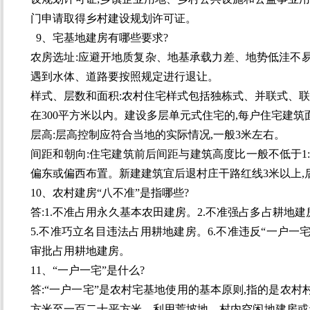
门申请取得乡村建设规划许可证。
9、宅基地建房有哪些要求?
农房选址:应避开地质复杂、地基承载力差、地势低洼不
遇到水体、道路要按照规定进行退让。
样式、层数和面积:农村住宅样式包括独栋式、并联式、联
在300平方米以内。建设多层单元式住宅的,每户住宅建筑
层高:层高控制应符合当地的实际情况,一般3米左右。
间距和朝向:住宅建筑前后间距与建筑高度比一般不低于1:
偏东或偏西布置。新建建筑宜后退村庄干路红线3米以上,
10、农村建房“八不准”是指哪些?
答:1.不准占用永久基本农田建房。2.不准强占多占耕地建
5.不准巧立名目违法占用耕地建房。6.不准违反“一户一
审批占用耕地建房。
11、“一户一宅”是什么?
答:“一户一宅”是农村宅基地使用的基本原则,指的是农
方米至一百二十平方米。利用荒坡地、村内空闲地建房或